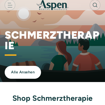
Skip
to
next
element
SCHMERZTHERAP
IE
Alle Ansehen
Shop Schmerztherapie